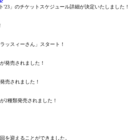
ル
ント'23」のチケットスケジュール詳細が決定いたしました！
！
ラッスィーさん」スタート！
が発売されました！
発売されました！
が2種類発売されました！
回を迎えることができました。