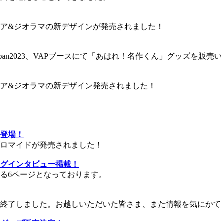
ア&ジオラマの新デザインが発売されました！
meJapan2023、VAPブースにて「あはれ！名作くん」グッズを販
ア&ジオラマの新デザイン発売されました！
登場！
ロマイドが発売されました！
ングインタビュー掲載！
る6ページとなっております。
終了しました。お越しいただいた皆さま、また情報を気にかて