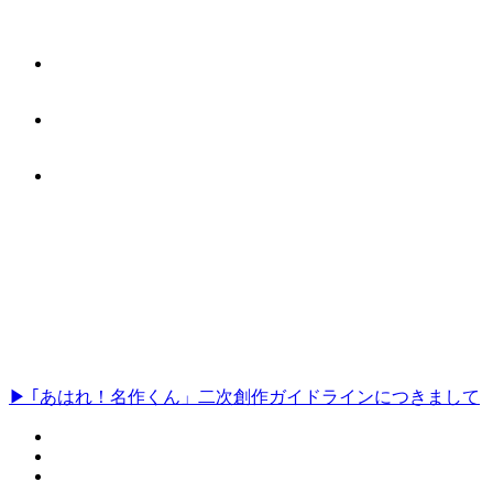
▶︎ ｢あはれ！名作くん」二次創作ガイドラインにつきまして