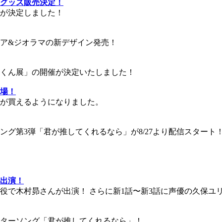
グッズ販売決定！
が決定しました！
ア&ジオラマの新デザイン発売！
くん展」の開催が決定いたしました！
場！
が買えるようになりました。
グ第3弾「君が推してくれるなら」が8/27より配信スタート
出演！
役で木村昴さんが出演！ さらに新1話〜新3話に声優の久保ユ
ターソング「君が推してくれるなら」！