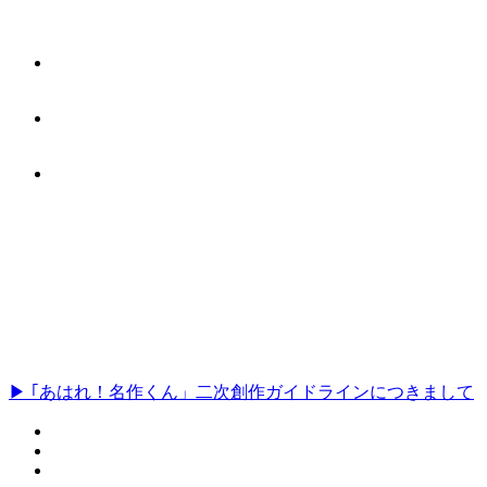
▶︎ ｢あはれ！名作くん」二次創作ガイドラインにつきまして