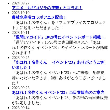
2024.09.27
アニメ「ちびゴジラの逆襲」とコラボ！
2023.10.19
農林水産省コラボアニメ配信！
「あはれ！名作くん」を「フェアプライスプロジェク
ト」に起用いただきました！
2023.10.11
「週間TVガイド」10/20号にイベントレポート掲載！
「週間TVガイド」10/20号に先日開催された「あは
れ！名作くん イベント'23」のイベントレポートが掲載
されます！
2023.09.25
「あはれ！名作くん イベント’23」ありがとうござ
いました！
「あはれ！名作くん イベント’23」へご来場、配信視
聴いただいた皆さま、誠にありがとうございざいまし
た！
2023.09.23
あはれ！名作くん イベント’23」当日券販売のご案内
「あはれ！名作くん イベント'23」夜の部の当日券販売
が決定しました。
2023.09.14