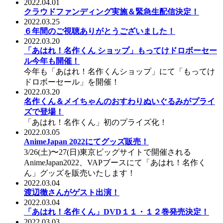
2022.04.01
クラウドファンディング実施＆緊急生配信決定！
2022.03.25
６年間のご視聴ありがとうございました！
2022.03.20
「あはれ！名作くん ショップ」もってけドロボーセー
ル今年も開催！
今年も「あはれ！名作くんショップ」にて「もってけ
ドロボーセール」を開催！
2022.03.20
名作くん＆メイちゃんのおすわりぬいぐるみがプライ
ズで登場！
「あはれ！名作くん」初のプライズ化！
2022.03.05
AnimeJapan 2022にてグッズ販売！
3/26(土)〜27(日)東京ビッグサイトで開催される
AnimeJapan2022、VAPブースにて「あはれ！名作く
ん」グッズを販売いたします！
2022.03.04
渡辺徹さんがゲスト出演！
2022.03.04
「あはれ！名作くん」DVD１１・１２巻発売決定！
2022.03.03