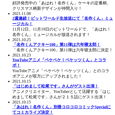
好評発売中の「あはれ！名作くん」ケーキの定番柄、
クリスマス柄新デザインが仲間入り！
2021.11.08
2週連続！ビットワールド生放送にて「名作くん」ミュ
ージカル！
11月12日、11月19日のビットワールドで、「あはれ！
名作くん」ミュージカルが放送されます！
2021.10.25
「名作くんアクキー100」第11弾は六年寝太郎！
「名作くんアクキー100」第11弾は六年寝太郎に決定！
2021.10.23
YouTubeアニメ「ペケペケ！ペケッツくん」とコラ
ボ！
YouTubeアニメ「ペケペケ！ペケッツくん」とのコラ
ボアニメが双方にアップされました！
2021.10.15
「はじめまして松尾です」さんがゲスト出演！
アニメクリエイター、YouTuberとして活躍する「はじ
めまして松尾です」さんが２１５話にゲスト出演！
2021.10.15
「あはれ！名作くん」別冊コロコロコミックSpecialに
てコミカライズ決定！