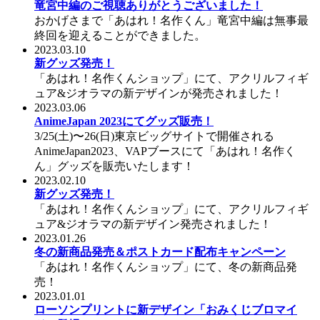
竜宮中編のご視聴ありがとうございました！
おかげさまで「あはれ！名作くん」竜宮中編は無事最
終回を迎えることができました。
2023.03.10
新グッズ発売！
「あはれ！名作くんショップ」にて、アクリルフィギ
ュア&ジオラマの新デザインが発売されました！
2023.03.06
AnimeJapan 2023にてグッズ販売！
3/25(土)〜26(日)東京ビッグサイトで開催される
AnimeJapan2023、VAPブースにて「あはれ！名作く
ん」グッズを販売いたします！
2023.02.10
新グッズ発売！
「あはれ！名作くんショップ」にて、アクリルフィギ
ュア&ジオラマの新デザイン発売されました！
2023.01.26
冬の新商品発売＆ポストカード配布キャンペーン
「あはれ！名作くんショップ」にて、冬の新商品発
売！
2023.01.01
ローソンプリントに新デザイン「おみくじブロマイ