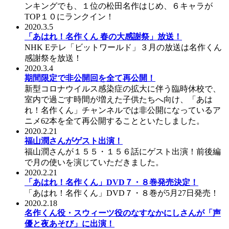
ンキングでも、１位の松田名作はじめ、６キャラが
TOP１０にランクイン！
2020.3.5
「あはれ！名作くん 春の大感謝祭」放送！
NHK Eテレ「ビットワールド」３月の放送は名作くん
感謝祭を放送！
2020.3.4
期間限定で非公開回を全て再公開！
新型コロナウイルス感染症の拡大に伴う臨時休校で、
室内で過ごす時間が増えた子供たちへ向け、「あは
れ！名作くん」チャンネルでは非公開になっているア
ニメ62本を全て再公開することといたしました。
2020.2.21
福山潤さんがゲスト出演！
福山潤さんが１５５・１５６話にゲスト出演！前後編
で月の使いを演じていただきました。
2020.2.21
「あはれ！名作くん」DVD７・８巻発売決定！
「あはれ！名作くん」DVD７・８巻が5月27日発売！
2020.2.18
名作くん役・スウィーツ役のなすなかにしさんが「声
優と夜あそび」に出演！