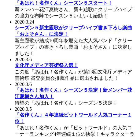
「あはれ！名作くん」シーズン５スタート！
新メンバー花江夏樹さん、新主題歌にクリープハイプ
の強力な布陣でシーズン５いよいよ始動！
2020.3.24
シーズン５新主題歌がクリープハイプ書き下ろし楽曲
「およそさん」に決定！
新主題歌が結成10周年を迎えた大人気バンド「クリー
プハイプ」の書き下ろし楽曲「およそさん」に決定し
ました！
2020.3.6
文化庁メディア芸術祭入選！
この度「あはれ！名作くん」が第23回⽂化庁メディア
芸術祭 審査委員会推薦作品に選出されました！
2020.3.6
「あはれ！名作くん」シーズン５決定！新メンバー花
江夏樹さん加入！
待望の「あはれ！名作くん」シーズン５決定！
2020.3.5
「名作くん」４年連続ビットワールド人気コーナー１
位！
「あはれ！名作くん」が「ビットワールド」の人気コ
ーナーランキング4年連続１位の快挙！キャラクターラ