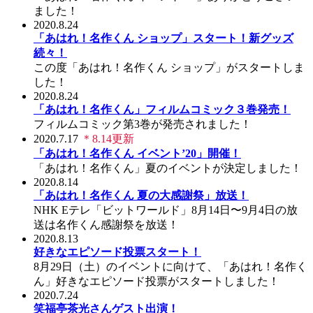
ました！
2020.8.24
「あはれ！名作くん ショップ」スタート！新グッズ
続々！
この度「あはれ！名作くん ショップ」がスタートしま
した！
2020.8.24
「あはれ！名作くん」フィルムコミック３巻発売！
フィルムコミック第3巻が発売されました！
2020.7.17
＊8.14更新
「あはれ！名作くん イベント’20」開催！
「あはれ！名作くん」夏のイベントが決定しました！
2020.8.14
「あはれ！名作くん 夏の大感謝祭」放送！
NHK Eテレ「ビットワールド」8月14日〜9月4日の放
送は名作くん感謝祭を放送！
2020.8.13
好きなエピソード投票スタート！
8月29日（土）のイベントに向けて、「あはれ！名作く
ん」好きなエピソード投票がスタートしました！
2020.7.24
笑福亭茶光さんゲスト出演！