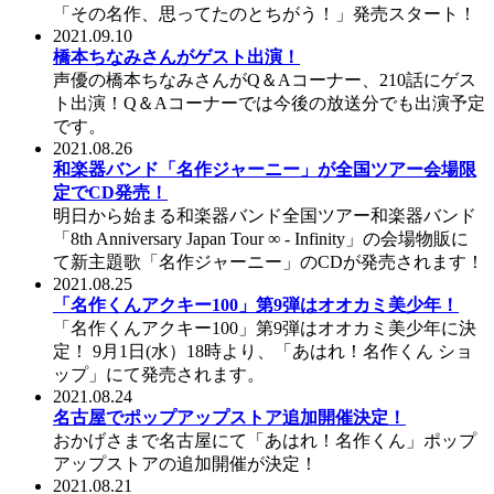
「その名作、思ってたのとちがう！」発売スタート！
2021.09.10
橋本ちなみさんがゲスト出演！
声優の橋本ちなみさんがQ＆Aコーナー、210話にゲス
ト出演！Q＆Aコーナーでは今後の放送分でも出演予定
です。
2021.08.26
和楽器バンド「名作ジャーニー」が全国ツアー会場限
定でCD発売！
明日から始まる和楽器バンド全国ツアー和楽器バンド
「8th Anniversary Japan Tour ∞ - Infinity」の会場物販に
て新主題歌「名作ジャーニー」のCDが発売されます！
2021.08.25
「名作くんアクキー100」第9弾はオオカミ美少年！
「名作くんアクキー100」第9弾はオオカミ美少年に決
定！ 9月1日(水）18時より、「あはれ！名作くん ショ
ップ」にて発売されます。
2021.08.24
名古屋でポップアップストア追加開催決定！
おかげさまで名古屋にて「あはれ！名作くん」ポップ
アップストアの追加開催が決定！
2021.08.21