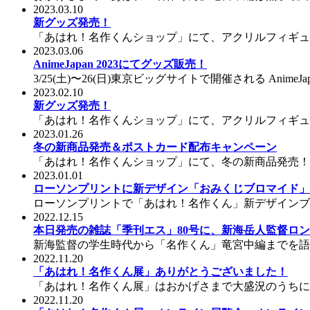
2023.03.10
新グッズ発売！
「あはれ！名作くんショップ」にて、アクリルフィギュ
2023.03.06
AnimeJapan 2023にてグッズ販売！
3/25(土)〜26(日)東京ビッグサイトで開催される Ani
2023.02.10
新グッズ発売！
「あはれ！名作くんショップ」にて、アクリルフィギュ
2023.01.26
冬の新商品発売＆ポストカード配布キャンペーン
「あはれ！名作くんショップ」にて、冬の新商品発売！
2023.01.01
ローソンプリントに新デザイン「おみくじブロマイド」
ローソンプリントで「あはれ！名作くん」新デザインブ
2022.12.15
本日発売の雑誌「季刊エス」80号に、新海岳人監督ロ
新海監督の学生時代から「名作くん」竜宮中編までを語
2022.11.20
「あはれ！名作くん展」ありがとうございました！
「あはれ！名作くん展」はおかげさまで大盛況のうちに
2022.11.20