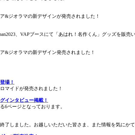
ア&ジオラマの新デザインが発売されました！
meJapan2023、VAPブースにて「あはれ！名作くん」グッズを販
ア&ジオラマの新デザイン発売されました！
登場！
ロマイドが発売されました！
ングインタビュー掲載！
る6ページとなっております。
終了しました。お越しいただいた皆さま、また情報を気にかて