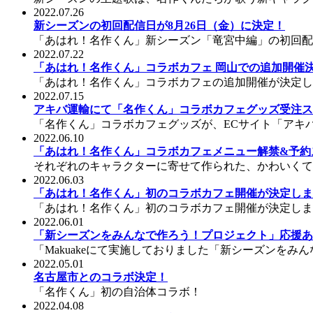
2022.07.26
新シーズンの初回配信日が8月26日（金）に決定！
「あはれ！名作くん」新シーズン「竜宮中編」の初回配
2022.07.22
「あはれ！名作くん」コラボカフェ 岡山での追加開催
「あはれ！名作くん」コラボカフェの追加開催が決定し
2022.07.15
アキバ運輸にて「名作くん」コラボカフェグッズ受注ス
「名作くん」コラボカフェグッズが、ECサイト「アキ
2022.06.10
「あはれ！名作くん」コラボカフェメニュー解禁&予約
それぞれのキャラクターに寄せて作られた、かわいくて
2022.06.03
「あはれ！名作くん」初のコラボカフェ開催が決定しま
「あはれ！名作くん」初のコラボカフェ開催が決定しま
2022.06.01
「新シーズンをみんなで作ろう！プロジェクト」応援あ
「Makuakeにて実施しておりました「新シーズンを
2022.05.01
名古屋市とのコラボ決定！
「名作くん」初の自治体コラボ！
2022.04.08