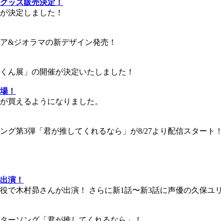
グッズ販売決定！
が決定しました！
ア&ジオラマの新デザイン発売！
くん展」の開催が決定いたしました！
場！
が買えるようになりました。
グ第3弾「君が推してくれるなら」が8/27より配信スタート
出演！
役で木村昴さんが出演！ さらに新1話〜新3話に声優の久保ユ
ターソング「君が推してくれるなら」！