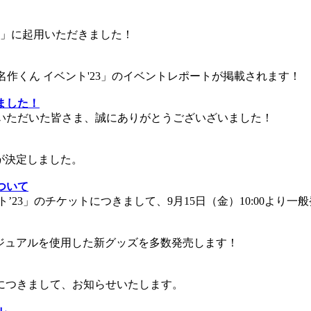
」に起用いただきました！
！名作くん イベント'23」のイベントレポートが掲載されます！
ました！
聴いただいた皆さま、誠にありがとうございざいました！
売が決定しました。
ついて
’23」のチケットにつきまして、9月15日（金）10:00より一
ビジュアルを使用した新グッズを多数発売します！
花につきまして、お知らせいたします。