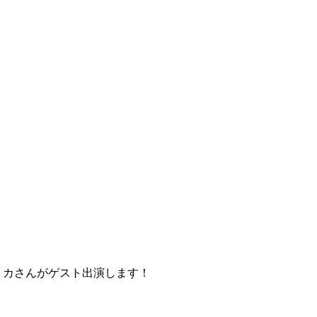
！
リカさんがゲスト出演します！