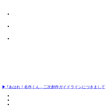
▶︎ ｢あはれ！名作くん」二次創作ガイドラインにつきまして