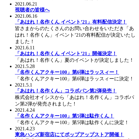
2021.06.21
視聴者の皆様へ
2021.06.16
「あはれ！名作くん イベント’21」有料配信決定！
皆さまからのたくさんのお問い合わせをいただき「あ
はれ！名作くん」イベント’21の有料配信が決定いたし
ました！
2021.6.11
「あはれ！名作くん イベント’21」開催決定！
「あはれ！名作くん」夏のイベントが決定しました！
2021.5.28
「名作くんアクキー100」第6弾はラッスィー！
「名作くんアクキー100」第6弾はラッスィーに決定！
2021.5.1
「あはれ！名作くん」コラボパン第2弾発売！
株式会社オイシスから「あはれ！名作くん」コラボパ
ン第2弾が発売されました！
2021.4.24
「名作くんアクキー100」第5弾は駄作くん！
「名作くんアクキー100」第5弾は駄作くんに決定！
2021.4.23
東急ハンズ新宿店にてポップアップストア開催！