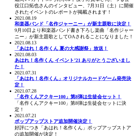
役江口拓也さんのインタビュー、7月31日（土）に開催
されたイベントのレポートが掲載されます！
2021.08.19
和楽器バンド「名作ジャーニー」が新主題歌に決定！
9月10日より和楽器バンド書き下ろし楽曲「名作ジャー
ニー」が新主題歌としてOAされることになりました！
2021.08.13
「あはれ！名作くん 夏の大感謝祭」放送！
2021.08.03
あはれ！名作くん イベント’21 ありがとうございまし
た！
2021.07.31
「あはれ！名作くん」オリジナルカードゲーム発売決
定！
2021.07.28
「名作くんアクキー100」第8弾は生徒会セット！
「名作くんアクキー100」第8弾は生徒会セットに決
定！
2021.07.21
ポップアップストア追加開催決定！
好評につき「あはれ！名作くん」ポップアップストア
の追加開催が決定！