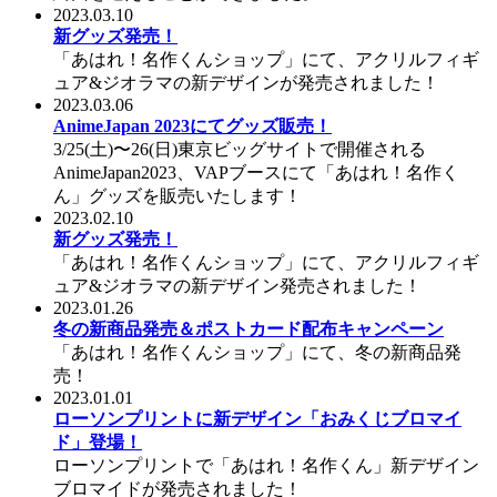
2023.03.10
新グッズ発売！
「あはれ！名作くんショップ」にて、アクリルフィギ
ュア&ジオラマの新デザインが発売されました！
2023.03.06
AnimeJapan 2023にてグッズ販売！
3/25(土)〜26(日)東京ビッグサイトで開催される
AnimeJapan2023、VAPブースにて「あはれ！名作く
ん」グッズを販売いたします！
2023.02.10
新グッズ発売！
「あはれ！名作くんショップ」にて、アクリルフィギ
ュア&ジオラマの新デザイン発売されました！
2023.01.26
冬の新商品発売＆ポストカード配布キャンペーン
「あはれ！名作くんショップ」にて、冬の新商品発
売！
2023.01.01
ローソンプリントに新デザイン「おみくじブロマイ
ド」登場！
ローソンプリントで「あはれ！名作くん」新デザイン
ブロマイドが発売されました！