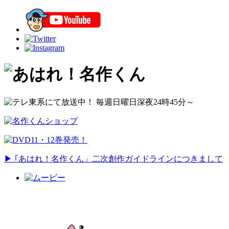
▶︎ ｢あはれ！名作くん」二次創作ガイドラインにつきまして