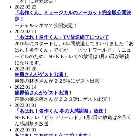
（木）に発売決定！
2022.02.22
「名作くん」ミュージカルのノーカット完全版公開決
定！
ーチャルシネマで公開決定！
2022.02.11
「あはれ！名作くん」TV放送終了について
2016年にスタートし、6年間放送してまいりました「あ
はれ！名作くん」ですが、「ビットワールド」リニュ
ーアルのため、NHK Eテレでの放送は3月25日が最後
になります。
2022.01.28
林勇さんがゲスト出演！
声優の林勇さんが２２5話にゲスト出演！
2022.01.14
篠原侑さんがゲスト出演！
声優の篠原侑さんが２２３話にゲスト出演！
2022.01.01
「あはれ！名作くん 冬の大感謝祭」放送！
NHK Eテレ「ビットワールド」1月7日の放送は名作く
ん感謝祭を放送！
2022.01.01
あけましておめでとうございます！