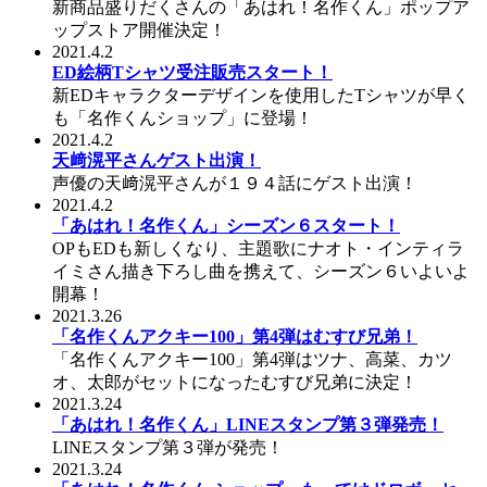
新商品盛りだくさんの「あはれ！名作くん」ポップア
ップストア開催決定！
2021.4.2
ED絵柄Tシャツ受注販売スタート！
新EDキャラクターデザインを使用したTシャツが早く
も「名作くんショップ」に登場！
2021.4.2
天﨑滉平さんゲスト出演！
声優の天﨑滉平さんが１９４話にゲスト出演！
2021.4.2
「あはれ！名作くん」シーズン６スタート！
OPもEDも新しくなり、主題歌にナオト・インティラ
イミさん描き下ろし曲を携えて、シーズン６いよいよ
開幕！
2021.3.26
「名作くんアクキー100」第4弾はむすび兄弟！
「名作くんアクキー100」第4弾はツナ、高菜、カツ
オ、太郎がセットになったむすび兄弟に決定！
2021.3.24
「あはれ！名作くん」LINEスタンプ第３弾発売！
LINEスタンプ第３弾が発売！
2021.3.24