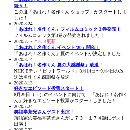
続々！
この度「あはれ！名作くん ショップ」がスタートしま
した！
2020.8.24
「あはれ！名作くん」フィルムコミック３巻発売！
フィルムコミック第3巻が発売されました！
2020.7.17
＊8.14更新
「あはれ！名作くん イベント’20」開催！
「あはれ！名作くん」夏のイベントが決定しました！
2020.8.14
「あはれ！名作くん 夏の大感謝祭」放送！
NHK Eテレ「ビットワールド」8月14日〜9月4日の放
送は名作くん感謝祭を放送！
2020.8.13
好きなエピソード投票スタート！
8月29日（土）のイベントに向けて、「あはれ！名作く
ん」好きなエピソード投票がスタートしました！
2020.7.24
笑福亭茶光さんゲスト出演！
落語家の笑福亭茶光さんが１７３・１７４話にゲスト
出演！
2020.7.22