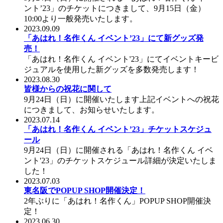
ント’23」のチケットにつきまして、9月15日（金）
10:00より一般発売いたします。
2023.09.09
「あはれ！名作くん イベント’23」にて新グッズ発
売！
「あはれ！名作くん イベント'23」にてイベントキービ
ジュアルを使用した新グッズを多数発売します！
2023.08.30
皆様からの祝花に関して
9月24日（日）に開催いたします上記イベントへの祝花
につきまして、お知らせいたします。
2023.07.14
「あはれ！名作くん イベント’23」チケットスケジュ
ール
9月24日（日）に開催される「あはれ！名作くん イベ
ント'23」のチケットスケジュール詳細が決定いたしま
した！
2023.07.03
東名阪でPOPUP SHOP開催決定！
2年ぶりに「あはれ！名作くん」POPUP SHOP開催決
定！
2023.06.30