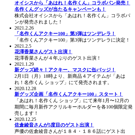
オイシスから「あはれ！名作くん」コラボパン発売！
名作くんグッズが当たるキャンペーンも！
株式会社オイシスから「あはれ！名作くん」コラボパ
ンが発売されました！
2021.2.26
「名作くんアクキー100」第3弾はツンデレラ！
「名作くんアクキー100」第3弾はツンデレラに決定！
2021.2.5
花澤香菜さんゲスト出演！
花澤香菜さんが４年ぶりのゲスト出演！
2021.1.29
新グッズ続々！アクキー、マスクに缶バッジ！
2月1日（月）18時より、新商品４アイテムが「あは
れ！名作くん ショップ」にて発売されます。
2020.12.28
新グッズ企画「名作くんアクキー100」スタート！
「あはれ！名作くん ショップ」にて来年1月〜12月の
期間に毎月新作アクリルキーホルダーを各100個限定発
売します！
2020.12.25
佐倉綾音さんが5度目のゲスト出演！
声優の佐倉綾音さんが１８４・１８６話にゲスト出