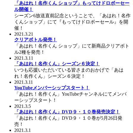
「あはれ！名作くん ショップ」もってけドロボーセー
ル開催！
シーズン6放送直前記念ということで、「あはれ！名作
くんショップ」にて『もってけドロボーセール』を開
催！
2021.3.21
クリアボトル発売！
「あはれ！名作くん ショップ」にて新商品クリアボト
ル2種を発売！
2021.3.11
「あはれ！名作くん」シーズン６決定！
いつも応援いただいている皆さまのおかげで「あは
れ！名作くん」シーズン６決定！
2021.3.11
YouTubeメンバーシップスタート！
「あはれ！名作くん」YouTubeチャンネルにてメンバ
ーシップスタート！
2021.3.5
「あはれ！名作くん」DVD９・１０巻発売決定！
「あはれ！名作くん」DVD９・１０巻が5月26日発
売！
2021.3.1