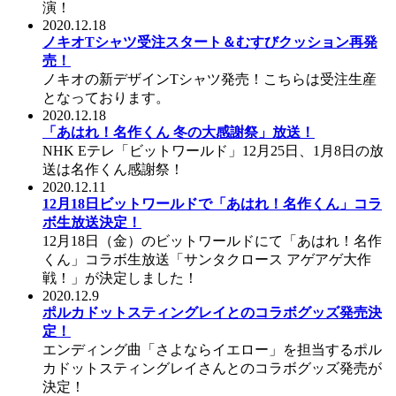
演！
2020.12.18
ノキオTシャツ受注スタート＆むすびクッション再発
売！
ノキオの新デザインTシャツ発売！こちらは受注生産
となっております。
2020.12.18
「あはれ！名作くん 冬の大感謝祭」放送！
NHK Eテレ「ビットワールド」12月25日、1月8日の放
送は名作くん感謝祭！
2020.12.11
12月18日ビットワールドで「あはれ！名作くん」コラ
ボ生放送決定！
12月18日（金）のビットワールドにて「あはれ！名作
くん」コラボ生放送「サンタクロース アゲアゲ大作
戦！」が決定しました！
2020.12.9
ポルカドットスティングレイとのコラボグッズ発売決
定！
エンディング曲「さよならイエロー」を担当するポル
カドットスティングレイさんとのコラボグッズ発売が
決定！