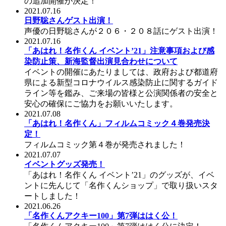
の追加開催が決定！
2021.07.16
日野聡さんゲスト出演！
声優の日野聡さんが２０６・２０８話にゲスト出演！
2021.07.16
「あはれ！名作くん イベント’21」注意事項および感
染防止策、新海監督出演見合わせについて
イベントの開催にあたりましては、政府および都道府
県による新型コロナウイルス感染防止に関するガイド
ライン等を鑑み、ご来場の皆様と公演関係者の安全と
安心の確保にご協力をお願いいたします。
2021.07.08
「あはれ！名作くん」フィルムコミック４巻発売決
定！
フィルムコミック第４巻が発売されました！
2021.07.07
イベントグッズ発売！
「あはれ！名作くん イベント’21」のグッズが、イベ
ントに先んじて「名作くんショップ」で取り扱いスタ
ートしました！
2021.06.26
「名作くんアクキー100」第7弾ははく公！