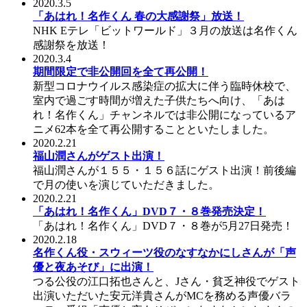
2020.3.5
「あはれ！名作くん 春の大感謝祭」放送！
NHK Eテレ「ビットワールド」３月の放送は名作くん
感謝祭を放送！
2020.3.4
期間限定で非公開回を全て再公開！
新型コロナウイルス感染症の拡大に伴う臨時休校で、
室内で過ごす時間が増えた子供たちへ向け、「あは
れ！名作くん」チャンネルでは非公開になっているア
ニメ62本を全て再公開することといたしました。
2020.2.21
福山潤さんがゲスト出演！
福山潤さんが１５５・１５６話にゲスト出演！前後編
で月の使いを演じていただきました。
2020.2.21
「あはれ！名作くん」DVD７・８巻発売決定！
「あはれ！名作くん」DVD７・８巻が5月27日発売！
2020.2.18
名作くん役・スウィーツ役のなすなかにしさんが「声
優と夜あそび」に出演！
つる公役の江口拓也さんと、Jさん・貧乏神役でゲスト
出演いただいた安元洋貴さんがMCを務める声優バラ