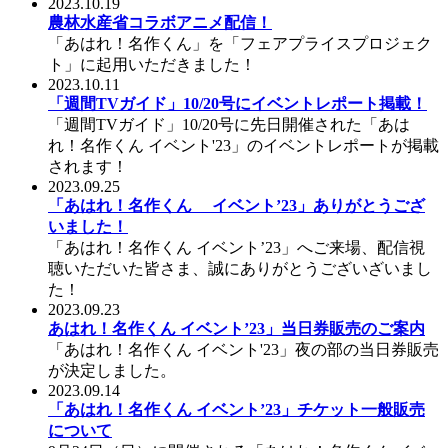
2023.10.19
農林水産省コラボアニメ配信！
「あはれ！名作くん」を「フェアプライスプロジェク
ト」に起用いただきました！
2023.10.11
「週間TVガイド」10/20号にイベントレポート掲載！
「週間TVガイド」10/20号に先日開催された「あは
れ！名作くん イベント'23」のイベントレポートが掲載
されます！
2023.09.25
「あはれ！名作くん イベント’23」ありがとうござ
いました！
「あはれ！名作くん イベント’23」へご来場、配信視
聴いただいた皆さま、誠にありがとうございざいまし
た！
2023.09.23
あはれ！名作くん イベント’23」当日券販売のご案内
「あはれ！名作くん イベント'23」夜の部の当日券販売
が決定しました。
2023.09.14
「あはれ！名作くん イベント’23」チケット一般販売
について