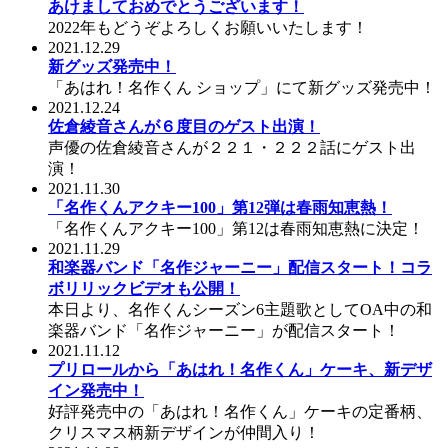
あけましておめでとうございます！
2022年もどうぞよろしくお願いいたします！
2021.12.29
新グッズ発売中！
「あはれ！名作くん ショップ」にて新グッズ発売中！
2021.12.24
佐倉綾音さんが６度目のゲスト出演！
声優の佐倉綾音さんが２２１・２２２話にゲスト出
演！
2021.11.30
「名作くんアクキー100」第12弾は春雨知恵熱！
「名作くんアクキー100」第12は春雨知恵熱に決定！
2021.11.29
和楽器バンド「名作ジャーニー」配信スタート！コラ
ボリリックビデオも公開！
本日より、名作くんシーズン6主題歌としてOA中の和
楽器バンド「名作ジャーニー」が配信スタート！
2021.11.12
プリロールから「あはれ！名作くん」ケーキ、新デザ
イン発売中！
好評発売中の「あはれ！名作くん」ケーキの定番柄、
クリスマス柄新デザインが仲間入り！