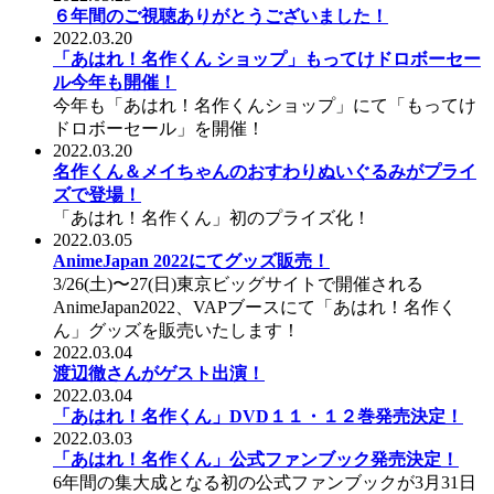
６年間のご視聴ありがとうございました！
2022.03.20
「あはれ！名作くん ショップ」もってけドロボーセー
ル今年も開催！
今年も「あはれ！名作くんショップ」にて「もってけ
ドロボーセール」を開催！
2022.03.20
名作くん＆メイちゃんのおすわりぬいぐるみがプライ
ズで登場！
「あはれ！名作くん」初のプライズ化！
2022.03.05
AnimeJapan 2022にてグッズ販売！
3/26(土)〜27(日)東京ビッグサイトで開催される
AnimeJapan2022、VAPブースにて「あはれ！名作く
ん」グッズを販売いたします！
2022.03.04
渡辺徹さんがゲスト出演！
2022.03.04
「あはれ！名作くん」DVD１１・１２巻発売決定！
2022.03.03
「あはれ！名作くん」公式ファンブック発売決定！
6年間の集大成となる初の公式ファンブックが3月31日