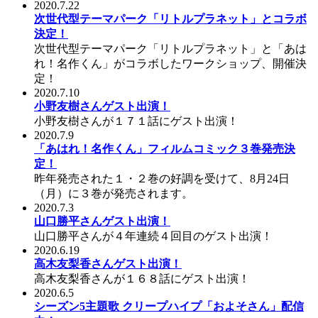
2020.7.22
次世代型テーマパーク「リトルプラネット」とコラボ
決定！
次世代型テーマパーク「リトルプラネット」と「あは
れ！名作くん」がコラボしたワークショップ、開催決
定！
2020.7.10
小野友樹さんゲスト出演！
小野友樹さんが１７１話にゲスト出演！
2020.7.9
「あはれ！名作くん」フィルムコミック３巻発売決
定！
昨年発売された１・２巻の好調を受けて、8月24日
（月）に３巻が発売されます。
2020.7.3
山口勝平さんゲスト出演！
山口勝平さんが４年連続４回目のゲスト出演！
2020.6.19
高木友梨香さんゲスト出演！
高木友梨香さんが１６８話にゲスト出演！
2020.6.5
シーズン5主題歌 クリープハイプ「およそさん」配信