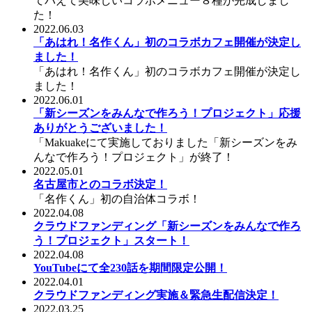
てバえて美味しいコラボメニュー８種が完成しまし
た！
2022.06.03
「あはれ！名作くん」初のコラボカフェ開催が決定し
ました！
「あはれ！名作くん」初のコラボカフェ開催が決定し
ました！
2022.06.01
「新シーズンをみんなで作ろう！プロジェクト」応援
ありがとうございました！
「Makuakeにて実施しておりました「新シーズンをみ
んなで作ろう！プロジェクト」が終了！
2022.05.01
名古屋市とのコラボ決定！
「名作くん」初の自治体コラボ！
2022.04.08
クラウドファンディング「新シーズンをみんなで作ろ
う！プロジェクト」スタート！
2022.04.08
YouTubeにて全230話を期間限定公開！
2022.04.01
クラウドファンディング実施＆緊急生配信決定！
2022.03.25