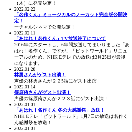
（木）に発売決定！
2022.02.22
「名作くん」ミュージカルのノーカット完全版公開決
定！
ーチャルシネマで公開決定！
2022.02.11
「あはれ！名作くん」TV放送終了について
2016年にスタートし、6年間放送してまいりました「あ
はれ！名作くん」ですが、「ビットワールド」リニュ
ーアルのため、NHK Eテレでの放送は3月25日が最後
になります。
2022.01.28
林勇さんがゲスト出演！
声優の林勇さんが２２5話にゲスト出演！
2022.01.14
篠原侑さんがゲスト出演！
声優の篠原侑さんが２２３話にゲスト出演！
2022.01.01
「あはれ！名作くん 冬の大感謝祭」放送！
NHK Eテレ「ビットワールド」1月7日の放送は名作く
ん感謝祭を放送！
2022.01.01