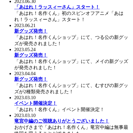
2023.06.30
「あはれ！ラッスィーさん」スタート！
「あはれ！名作くん」初のスピンオフアニメ「あは
れ！ラッスィーさん」スタート！
2023.06.21
新グッズ発売！
「あはれ！名作くんショップ」にて、つる公の新グッ
ズが発売されました！
2023.05.24
新グッズ発売！
「あはれ！名作くんショップ」にて、メイの新グッズ
が発売されました！
2023.04.04
新グッズ発売！
「あはれ！名作くんショップ」にて、むすびの新グッ
ズが2種類発売されました！
2023.03.10
イベント開催決定！
「あはれ！名作くん」イベント開催決定！
2023.03.10
竜宮中編のご視聴ありがとうございました！
おかげさまで「あはれ！名作くん」竜宮中編は無事最