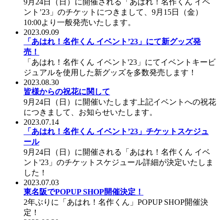
9月24日（日）に開催される「あはれ！名作くん イベ
ント’23」のチケットにつきまして、9月15日（金）
10:00より一般発売いたします。
2023.09.09
「あはれ！名作くん イベント’23」にて新グッズ発
売！
「あはれ！名作くん イベント'23」にてイベントキービ
ジュアルを使用した新グッズを多数発売します！
2023.08.30
皆様からの祝花に関して
9月24日（日）に開催いたします上記イベントへの祝花
につきまして、お知らせいたします。
2023.07.14
「あはれ！名作くん イベント’23」チケットスケジュ
ール
9月24日（日）に開催される「あはれ！名作くん イベ
ント'23」のチケットスケジュール詳細が決定いたしま
した！
2023.07.03
東名阪でPOPUP SHOP開催決定！
2年ぶりに「あはれ！名作くん」POPUP SHOP開催決
定！